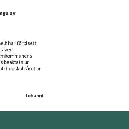
ånga av
elt har förbisett
t även
v hemkommunens
ls beaktats ur
folkhögskoleåret är
Johanni