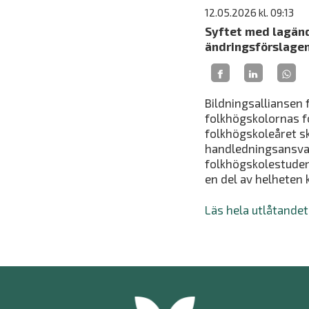
12.05.2026
kl. 09:13
Syftet med lagänd
ändringsförslagen
Bildningsalliansen 
folkhögskolornas fo
folkhögskoleåret s
handledningsansvar 
folkhögskolestudera
en del av helheten 
Läs hela utlåtandet