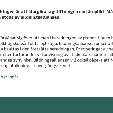
ringen är att klargöra lagstiftningen om läroplikt. M
 stöds av Bildningsalliansen.
förvånar sig över att man i beredningen av propositionen h
lkhögskoleår för läropliktiga. Bildningsalliansen anser at
ka beaktas i den fortsätta beredningen. Preciseringar a
eller förfarandet vid anvisning av studieplats har inte al
ndes synvinkel. Bildningsalliansen vill också påpeka att 
kring utbildningar i övergångsskedet.
 här (pdf)